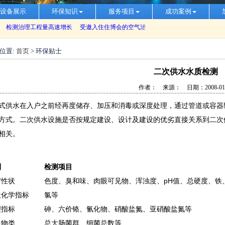
设备展示
环保知识
服务项目
成功案例
位置:
首页
> 环保贴士
二次供水水质检测
作者： 来源： 日期：2008-01-
式供水在入户之前经再度储存、加压和消毒或深度处理，通过管道或容器
方式。二次供水设施是否按规定建设、设计及建设的优劣直接关系到二次
相关。
别
检测项目
官性状
色度、臭和味、肉眼可见物、浑浊度、pH值、总硬度、铁
般化学指标
氯等
理指标
砷、六价铬、氰化物、硝酸盐氮、亚硝酸盐氮等
生物类
总大肠菌群、细菌总数等