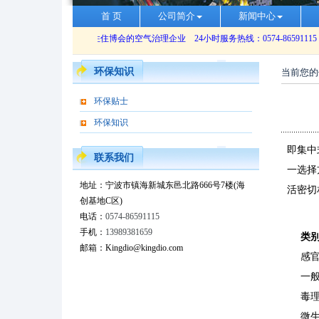
首 页
公司简介
新闻中心
环保知识
当前您的
环保贴士
环保知识
即集中
联系我们
一选择
地址：宁波市镇海新城东邑北路666号7楼(海
活密切
创基地C区)
电话：
0574-86591115
手机：
13989381659
类
邮箱：Kingdio@kingdio.com
感
一
毒
微