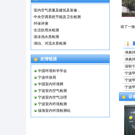
·
宁波海洋研究院
·
宁波大学农贸
·
室内空气质量及建筑及装修...
·
美的公园天下
·
中央空调系统节能及卫生检测
·
环保评测
得了一致
·
生活饮用水检测
·
游泳池水质检测
·
湖泊、河流水质检测
·
净典环
友情链接
·
净典
·
深秋
中国环境科学学会
·
宁波甲
宁波环保局
·
宁波甲
中国室内环境网
·
宁波甲
宁波室内空气检测
设
宁波室内空气治理
宁波室内环境检测
镇海室内环境检测站