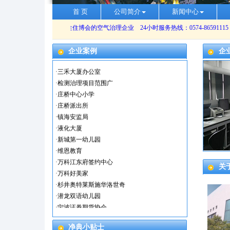
·
舟山幼儿园
首 页
公司简介
新闻中心
·
杭州湾奥特莱斯
·
宁波菁华创梦空间
·
宁波双桥社区
企业案例
企
·
江东实验幼儿园
·
三禾大厦办公室
·
检测治理项目范围广
·
庄桥中心小学
·
庄桥派出所
·
镇海安监局
·
液化大厦
·
新城第一幼儿园
·
维恩教育
·
万科江东府签约中心
·
万科好美家
关
·
杉井奥特莱斯施华洛世奇
·
潜龙双语幼儿园
·
宁波证券期货协会
·
宁波证监局
·
宁波海洋与渔业研究院
净典小贴士