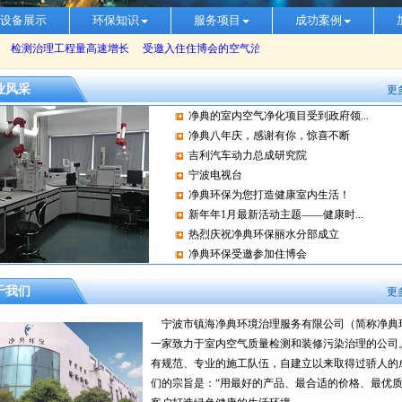
设备展示
环保知识
服务项目
成功案例
业风采
更
净典的室内空气净化项目受到政府领...
净典八年庆，感谢有你，惊喜不断
吉利汽车动力总成研究院
宁波电视台
净典环保为您打造健康室内生活！
新年年1月最新活动主题——健康时...
热烈庆祝净典环保丽水分部成立
净典环保受邀参加住博会
于我们
更
宁波市镇海净典环境治理服务有限公司（简称净典
一家致力于室内空气质量检测和装修污染治理的公司
有规范、专业的施工队伍，自建立以来取得过骄人的
们的宗旨是：“用最好的产品、最合适的价格、最优