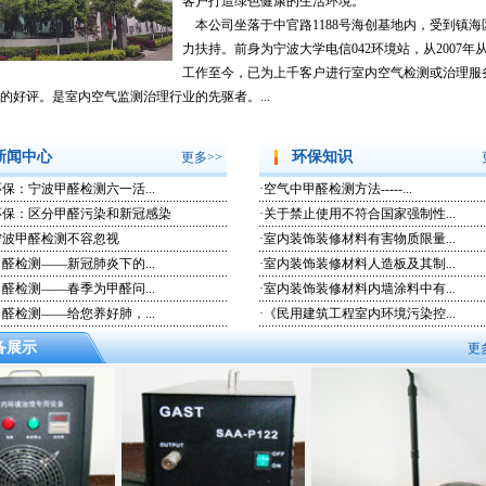
客户打造绿色健康的生活环境。
本公司坐落于中官路1188号海创基地内，受到镇海
力扶持。前身为宁波大学电信042环境站，从2007年
工作至今，已为上千客户进行室内空气检测或治理服
的好评。是室内空气监测治理行业的先驱者。...
新闻中心
环保知识
更多>>
保：宁波甲醛检测六一活...
·
空气中甲醛检测方法-----...
环保：区分甲醛污染和新冠感染
·
关于禁止使用不符合国家强制性...
宁波甲醛检测不容忽视
·
室内装饰装修材料有害物质限量...
醛检测——新冠肺炎下的...
·
室内装饰装修材料人造板及其制...
醛检测——春季为甲醛问...
·
室内装饰装修材料内墙涂料中有...
醛检测——给您养好肺，...
·
《民用建筑工程室内环境污染控...
备展示
更