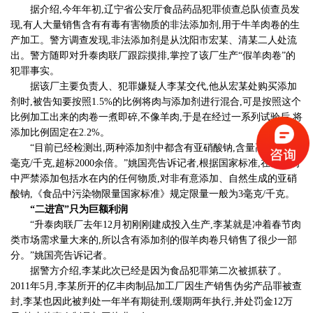
据介绍,今年年初,辽宁省公安厅食品药品犯罪侦查总队侦查员发
现,有人大量销售含有有毒有害物质的非法添加剂,用于牛羊肉卷的生
产加工。警方调查发现,非法添加剂是从沈阳市宏某、清某二人处流
出。警方随即对升泰肉联厂跟踪摸排,掌控了该厂生产“假羊肉卷”的
犯罪事实。
据该厂主要负责人、犯罪嫌疑人李某交代,他从宏某处购买添加
剂时,被告知要按照1.5%的比例将肉与添加剂进行混合,可是按照这个
比例加工出来的肉卷一煮即碎,不像羊肉,于是在经过一系列试验后,将
添加比例固定在2.2%。
“目前已经检测出,两种添加剂中都含有亚硝酸钠,含量高达8639.4
毫克/千克,超标2000余倍。”姚国亮告诉记者,根据国家标准,在生鲜肉
中严禁添加包括水在内的任何物质,对非有意添加、自然生成的亚硝
酸钠,《食品中污染物限量国家标准》规定限量一般为3毫克/千克。
“二进宫”只为巨额利润
“升泰肉联厂去年12月初刚刚建成投入生产,李某就是冲着春节肉
类市场需求量大来的,所以含有添加剂的假羊肉卷只销售了很少一部
分。”姚国亮告诉记者。
据警方介绍,李某此次已经是因为食品犯罪第二次被抓获了。
2011年5月,李某所开的亿丰肉制品加工厂因生产销售伪劣产品罪被查
封,李某也因此被判处一年半有期徒刑,缓期两年执行,并处罚金12万