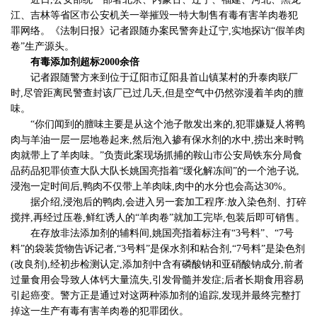
江、吉林等省区市公安机关一举摧毁一特大制售有毒有害羊肉卷犯
罪网络。《法制日报》记者跟随办案民警奔赴辽宁,实地探访“假羊肉
卷”生产源头。
有毒添加剂超标2000余倍
记者跟随警方来到位于辽阳市辽阳县首山镇某村的升泰肉联厂
时,尽管距离民警查封该厂已过几天,但是空气中仍然弥漫着羊肉的膻
味。
“你们闻到的膻味主要是从这个池子散发出来的,犯罪嫌疑人将鸭
肉与羊油一层一层地卷起来,然后泡入掺有保水剂的水中,捞出来时鸭
肉就带上了羊肉味。”负责此案现场抓捕的鞍山市公安局铁东分局食
品药品犯罪侦查大队大队长姚国亮指着“缓化解冻间”的一个池子说,
浸泡一定时间后,鸭肉不仅带上羊肉味,肉中的水分也会高达30%。
据介绍,浸泡后的鸭肉,会进入另一套加工程序:放入染色剂、打碎
搅拌,再经过压卷,鲜红诱人的“羊肉卷”就加工完毕,包装后即可销售。
在存放非法添加剂的辅料间,姚国亮指着标注有“3号料”、“7号
料”的袋装货物告诉记者,“3号料”是保水剂和粘合剂,“7号料”是染色剂
(改良剂),经初步检测认定,添加剂中含有磷酸钠和亚硝酸钠成分,前者
过量食用会导致人体钙大量流失,引发骨髓并发症;后者长期食用容易
引起癌变。警方正是通过对这两种添加剂的追踪,发现并最终完整打
掉这一生产有毒有害羊肉卷的犯罪团伙。