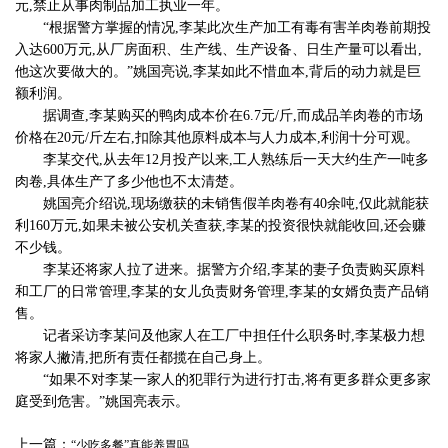
元,禁止从事肉制品加工执业一年。
“根据警方掌握的情况,李某此次生产加工有毒有害羊肉卷前期投
入达600万元,从厂房面积、生产线、生产设备、日生产量可以看出,
他这次要做大的。”姚国亮说,李某如此不惜血本,背后的动力就是巨
额利润。
据调查,李某购买的鸭肉成本价在6.7元/斤,而成品羊肉卷的市场
价格在20元/斤左右,扣除其他原料成本与人力成本,利润十分可观。
李某交代,从去年12月投产以来,工人熟练后一天大约生产一吨多
肉卷,具体生产了多少他也不太清楚。
姚国亮介绍说,现场缴获的未销售假羊肉卷有40余吨,仅此就能获
利160万元,如果未被公安机关查获,李某的投资很快就能收回,还会赚
不少钱。
李某还将家人拉了进来。据警方介绍,李某的妻子负责购买原料
和工厂的日常管理,李某的女儿负责财务管理,李某的女婿负责产品销
售。
记者采访李某问及他家人在工厂中担任什么职务时,李某极力想
将家人撇清,把所有责任都揽在自己身上。
“如果不对李某一家人的犯罪行为进行打击,将有更多群众更多家
庭受到危害。”姚国亮表示。
上一篇：
“少吃多餐”真能养胃吗