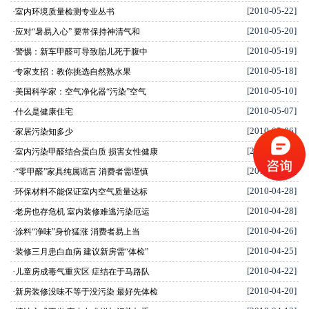
[2010-05-22]
·
室内环境质量检测专业丛书
[2010-05-20]
·
应对“暑易入心” 要常保持神清气和
[2010-05-19]
·
警惕：新车甲醛可导致胎儿死于腹中
[2010-05-18]
·
专家支招：教你挑选自然熟水果
[2010-05-10]
·
美国科学家：空气净化器“污染”空气
[2010-05-07]
·
什么是健康住宅
[2010-05-06]
·
家居污染知多少
[2010-04-30]
·
室内污染甲醛结合蛋白质 损害女性健康
[2010-04-29]
·
“零甲醛”家具纯属谣言 消费者需谨慎
[2010-04-28]
·
环保材料不能保证室内空气质量达标
[2010-04-28]
·
老房也存危机 室内装修难逃污染厄运
[2010-04-26]
·
涂料“净味”身价猛涨 消费者易上当
[2010-04-25]
·
装修三月患白血病 建议新房需“体检”
[2010-04-22]
·
儿童房成毒气重灾区 症结在于马路队
[2010-04-20]
·
新房装修没味不等于没污染 最好先体检